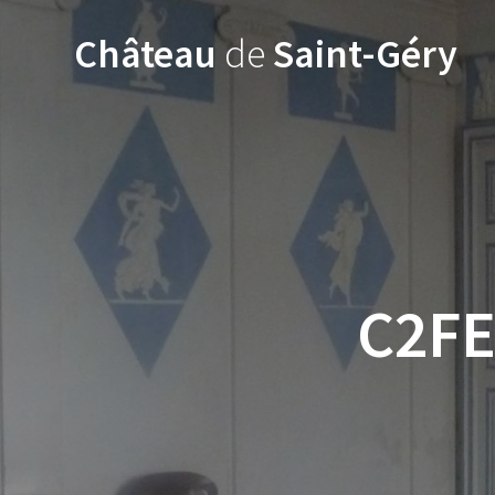
Skip
to
Château
de
Saint-Géry
content
C2FE