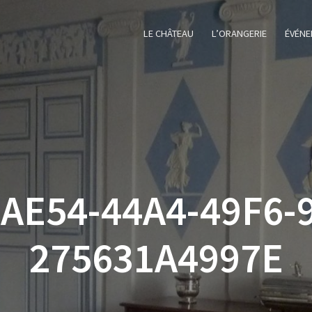
LE CHÂTEAU
L’ORANGERIE
ÉVÉNE
AE54-44A4-49F6-
275631A4997E