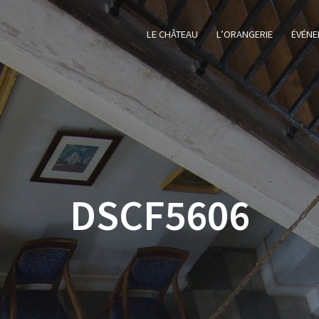
LE CHÂTEAU
L’ORANGERIE
ÉVÉNE
DSCF5606