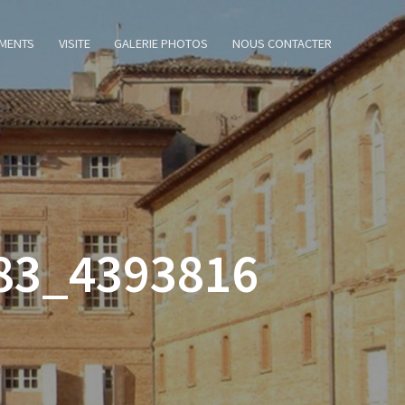
MENTS
VISITE
GALERIE PHOTOS
NOUS CONTACTER
83_4393816