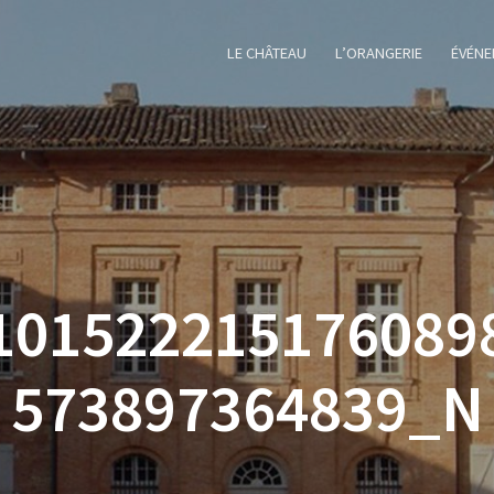
LE CHÂTEAU
L’ORANGERIE
ÉVÉNE
101522215176089
573897364839_N