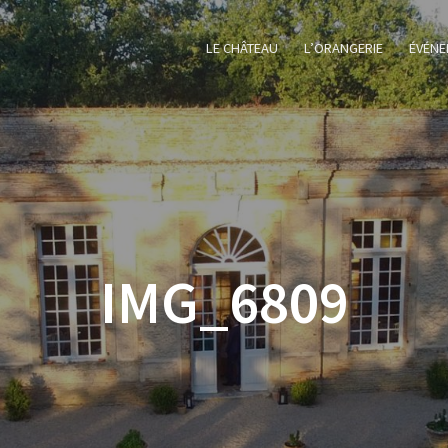
LE CHÂTEAU
L’ORANGERIE
ÉVÉNE
IMG_6809