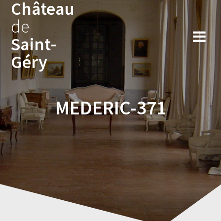
Château
Skip
to
de
content
Saint-
Géry
MEDERIC-371