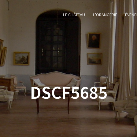
LE CHÂTEAU
L’ORANGERIE
ÉVÉNE
DSCF5685