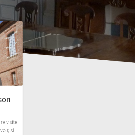
ison
re visite
oir, si