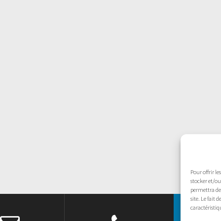
Pour offrir l
stocker et/ou
permettra de 
site. Le fait
caractéristiq