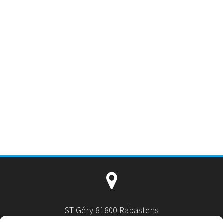
ST Géry 81800 Rabastens