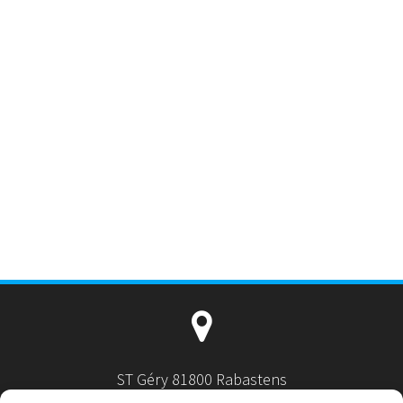
ST Géry 81800 Rabastens